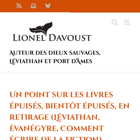
Passer
Rss
Newsletter
Bluesky
au
contenu
Auteur des Dieux sauvages,
Léviathan et Port d’Âmes
Un point sur les livres
épuisés, bientôt épuisés, en
retirage (Léviathan,
Évanégyre, Comment