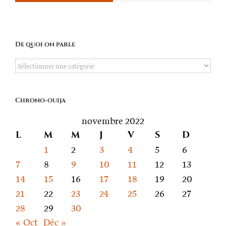
De quoi on parle
De
quoi
on
Chrono-ouija
parle
novembre 2022
L
M
M
J
V
S
D
1
2
3
4
5
6
7
8
9
10
11
12
13
14
15
16
17
18
19
20
21
22
23
24
25
26
27
28
29
30
« Oct
Déc »