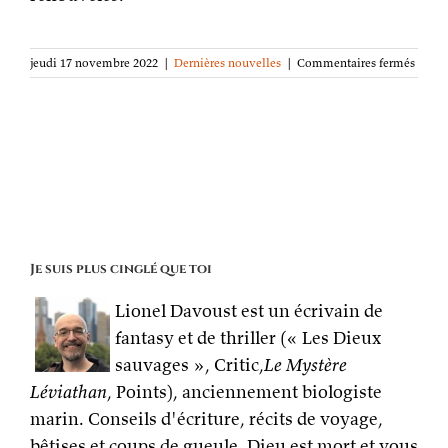
sur
jeudi 17 novembre 2022
|
Dernières nouvelles
|
Commentaires fermés
Un
point
sur
les
livres
épuisé
bientô
épuisé
en
retira
(Lévia
Je suis plus cinglé que toi
Évané
Comm
Lionel Davoust est un écrivain de
écrire
de
fantasy et de thriller (« Les Dieux
la
sauvages », Critic,
Le Mystère
fictio
Léviathan
, Points), anciennement biologiste
marin. Conseils d'écriture, récits de voyage,
bêtises et coups de gueule. Dieu est mort et vous