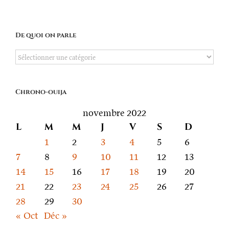
De quoi on parle
De
quoi
on
Chrono-ouija
parle
novembre 2022
L
M
M
J
V
S
D
1
2
3
4
5
6
7
8
9
10
11
12
13
14
15
16
17
18
19
20
21
22
23
24
25
26
27
28
29
30
« Oct
Déc »