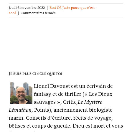
jeudi 3 novembre 2022
|
Best Of
,
Juste parce que c'est
sur
cool
|
Commentaires fermés
L’étonnante
étymologie
de
« Yo »
Je suis plus cinglé que toi
Lionel Davoust est un écrivain de
fantasy et de thriller (« Les Dieux
sauvages », Critic,
Le Mystère
Léviathan
, Points), anciennement biologiste
marin. Conseils d'écriture, récits de voyage,
bêtises et coups de gueule. Dieu est mort et vous