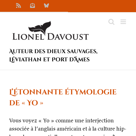
Passer
Rss
Newsletter
Bluesky
au
contenu
Auteur des Dieux sauvages,
Léviathan et Port d’Âmes
L’étonnante étymologie
de « Yo »
Vous voyez « Yo » comme une interjection
associée à l’anglais américain et à la culture hip-