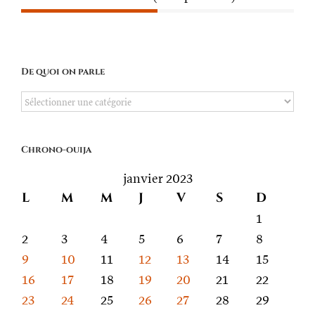
De quoi on parle
De
quoi
on
Chrono-ouija
parle
janvier 2023
L
M
M
J
V
S
D
1
2
3
4
5
6
7
8
9
10
11
12
13
14
15
16
17
18
19
20
21
22
23
24
25
26
27
28
29