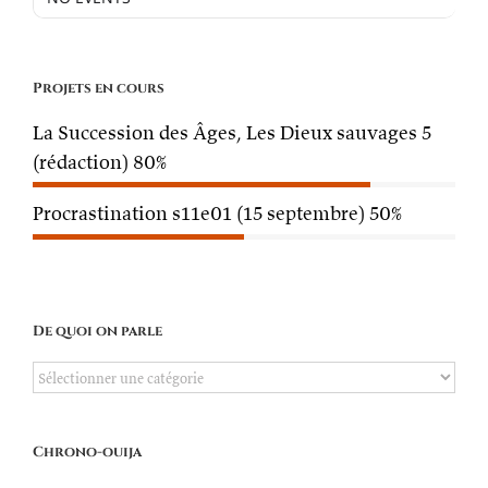
Projets en cours
La Succession des Âges, Les Dieux sauvages 5
(rédaction)
80%
Procrastination s11e01 (15 septembre)
50%
De quoi on parle
De
quoi
on
Chrono-ouija
parle