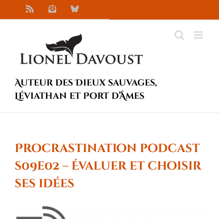
Passer
Rss
Newsletter
Bluesky
au
contenu
Auteur des Dieux sauvages,
Léviathan et Port d’Âmes
Procrastination podcast
s09e02 – Évaluer et choisir
ses idées