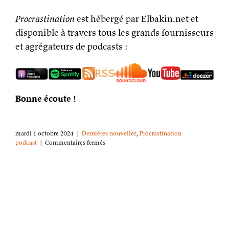
Procrastination
est hébergé par Elbakin.net et
disponible à travers tous les grands fournisseurs
et agrégateurs de podcasts :
Bonne écoute !
mardi 1 octobre 2024
|
Dernières nouvelles
,
Procrastination
sur
podcast
|
Commentaires fermés
Procrastination
podcast
s09e02
–
Évaluer
et
choisir
ses
idées