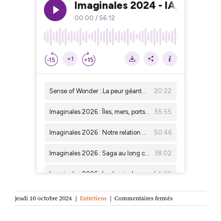
sur
jeudi 10 octobre 2024
|
Entretiens
|
Commentaires fermés
Intelligence
artificielle,