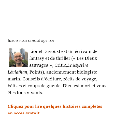
les
enjeux
(table
ronde
aux
Imaginales
2024)
Je suis plus cinglé que toi
Lionel Davoust est un écrivain de
fantasy et de thriller (« Les Dieux
sauvages », Critic,
Le Mystère
Léviathan
, Points), anciennement biologiste
marin. Conseils d'écriture, récits de voyage,
bêtises et coups de gueule. Dieu est mort et vous
êtes tous vivants.
Cliquez pour lire quelques histoires complètes
en accès gratuit.