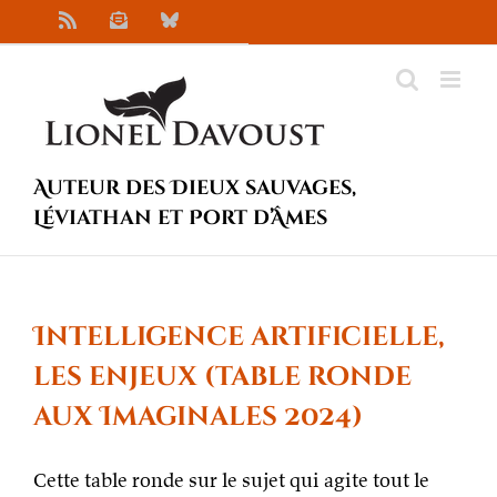
Passer
Rss
Newsletter
Bluesky
au
contenu
Auteur des Dieux sauvages,
Léviathan et Port d’Âmes
Intelligence artificielle,
les enjeux (table ronde
aux Imaginales 2024)
Cette table ronde sur le sujet qui agite tout le