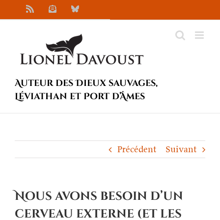
Passer
Rss
Newsletter
Bluesky
au
contenu
Auteur des Dieux sauvages,
Léviathan et Port d’Âmes
Précédent
Suivant
Nous avons besoin d’un
cerveau externe (et les