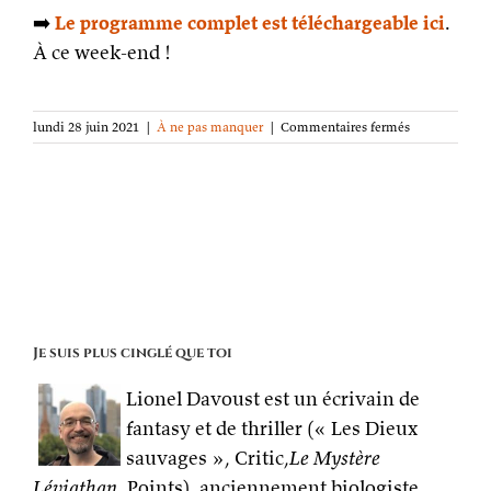
➡️
Le programme complet est téléchargeable ici
.
À ce week-end !
sur
lundi 28 juin 2021
|
À ne pas manquer
|
Commentaires fermés
Ce
samedi,
rendez-
vous
aux
Mots
en
Fête
(région
rennaise)
Je suis plus cinglé que toi
Lionel Davoust est un écrivain de
fantasy et de thriller (« Les Dieux
sauvages », Critic,
Le Mystère
Léviathan
, Points), anciennement biologiste