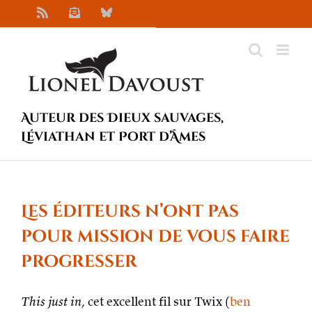
Passer
Rss
Newsletter
Bluesky
au
contenu
Auteur des Dieux sauvages,
Léviathan et Port d’Âmes
Les éditeurs n’ont pas
pour mission de vous faire
progresser
This just in
, cet excellent fil sur Twix (
ben