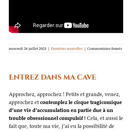
sur
mercredi 26 juillet 2023
|
Dernières nouvelles
|
Commentaires fermés
Bruce
Holla
Roger
en
entret
Entrez dans ma cave
vidéo
pour
Vingt-
Approchez, approchez ! Petits et grands, venez,
huit
approchez et
contemplez le cirque tragicomique
Façon
de
d’une vie d’accumulation en partie due à un
tombe
trouble obsessionnel compulsif !
Cela, et aussi le
dans
le
fait que, toute ma vie, j’ai eu la possibilité de
ciel