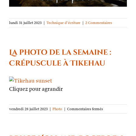
lundi 31 juillet 2023
|
Technique d'écriture
|
2 Commentaires
La photo de la semaine :
Crépuscule à Tikehau
Cliquez pour agrandir
sur
vendredi 28 juillet 2023
|
Photo
|
Commentaires fermés
La
photo
de
la
semaine :