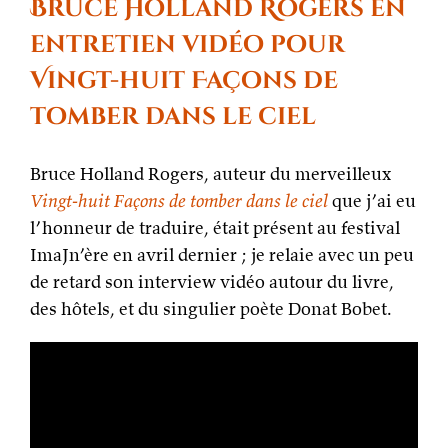
Bruce Holland Rogers en
Crépuscule
à
entretien vidéo pour
Tikehau
Vingt-huit Façons de
tomber dans le ciel
Bruce Holland Rogers, auteur du merveilleux
Vingt-huit Façons de tomber dans le ciel
que j’ai eu
l’honneur de traduire, était présent au festival
ImaJn’ère en avril dernier ; je relaie avec un peu
de retard son interview vidéo autour du livre,
des hôtels, et du singulier poète Donat Bobet.