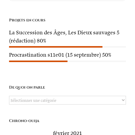
Projets en cours
La Succession des Âges, Les Dieux sauvages 5
(rédaction)
80%
Procrastination s11e01 (15 septembre)
50%
De quoi on parle
De
quoi
on
Chrono-ouija
parle
février 2021