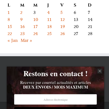
L
M
M
J
V
S
D
1
2
3
4
5
6
7
8
9
10
11
12
13
14
15
16
17
18
19
20
21
22
23
24
25
26
27
28
« Jan
Mar »
Restons en contact !
Recevez par courriel actualités et articles
DEUX ENVOIS / MOIS MAXIMUM