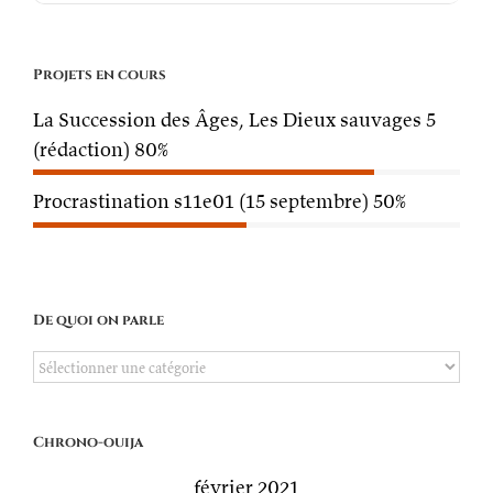
Projets en cours
La Succession des Âges, Les Dieux sauvages 5
(rédaction)
80%
Procrastination s11e01 (15 septembre)
50%
De quoi on parle
De
quoi
on
Chrono-ouija
parle
février 2021