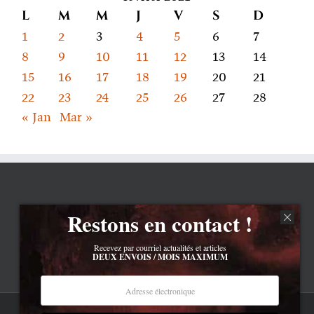
L
M
M
J
V
S
D
1
2
3
4
5
6
7
8
9
10
11
12
13
14
15
16
17
18
19
20
21
22
23
24
25
26
27
28
« Jan
Mar »
Restons en contact !
Recevez par courriel actualités et articles
DEUX ENVOIS / MOIS MAXIMUM