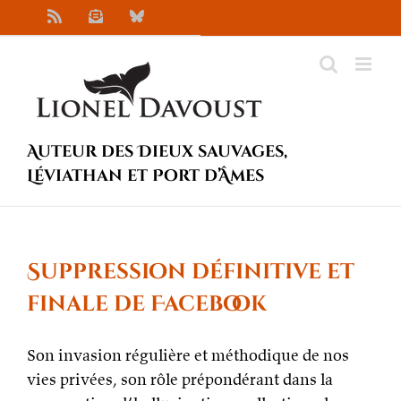
Passer
Rss
Newsletter
Bluesky
au
contenu
Auteur des Dieux sauvages,
Léviathan et Port d’Âmes
Suppression définitive et
finale de Facebook
Son invasion régulière et méthodique de nos
vies privées, son rôle prépondérant dans la