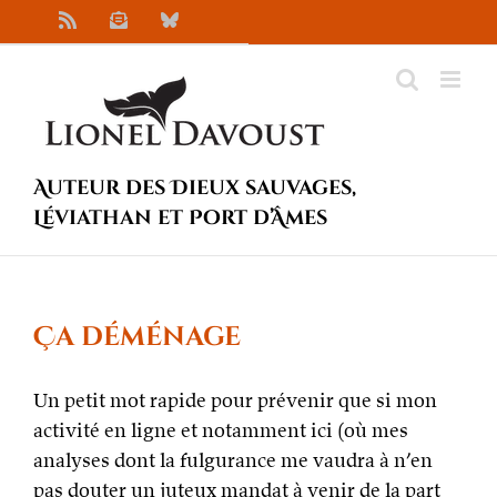
Passer
Rss
Newsletter
Bluesky
au
contenu
Auteur des Dieux sauvages,
Léviathan et Port d’Âmes
Ça déménage
Un petit mot rapide pour prévenir que si mon
activité en ligne et notamment ici (où mes
analyses dont la fulgurance me vaudra à n’en
pas douter un juteux mandat à venir de la part