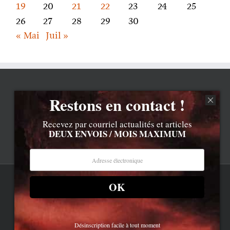
19
20
21
22
23
24
25
26
27
28
29
30
« Mai
Juil »
Restons en contact !
Recevez par courriel actualités et articles
DEUX ENVOIS / MOIS MAXIMUM
OK
Rss
Contenu © Lionel Davoust sauf exceptions précisées.
Cliquez ici pour lire les mentions légales barbantes
.
Newsletter
LD.com 8.a. Attention, vous êtes arrivé en bas de la page,
dessous, c'est la réalité.
Bluesky
Désinscription facile à tout moment