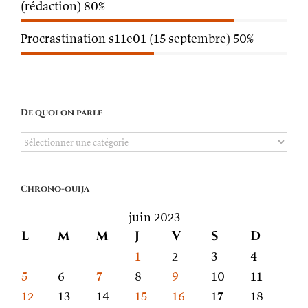
(rédaction)
80%
Procrastination s11e01 (15 septembre)
50%
De quoi on parle
De
quoi
on
Chrono-ouija
parle
juin 2023
L
M
M
J
V
S
D
1
2
3
4
5
6
7
8
9
10
11
12
13
14
15
16
17
18