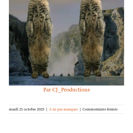
Par CJ_Productions
sur
mardi 21 octobre 2025
|
À ne pas manquer
|
Commentaires fermés
Utilisez
bien
la
bonne