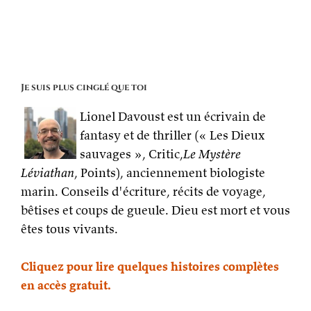
adresse
pour
le
flux
RSS
Je suis plus cinglé que toi
Lionel Davoust est un écrivain de
fantasy et de thriller (« Les Dieux
sauvages », Critic,
Le Mystère
Léviathan
, Points), anciennement biologiste
marin. Conseils d'écriture, récits de voyage,
bêtises et coups de gueule. Dieu est mort et vous
êtes tous vivants.
Cliquez pour lire quelques histoires complètes
en accès gratuit.