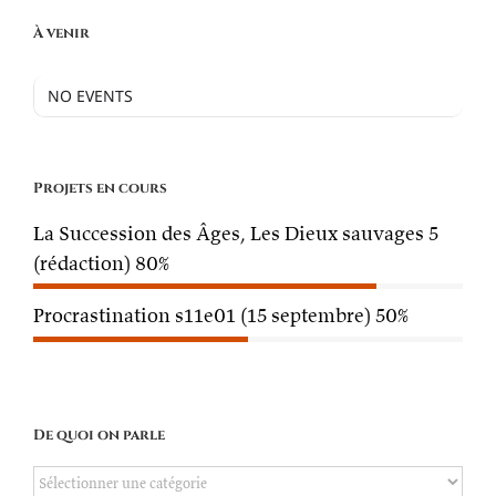
À venir
NO EVENTS
Projets en cours
La Succession des Âges, Les Dieux sauvages 5
(rédaction)
80%
Procrastination s11e01 (15 septembre)
50%
De quoi on parle
De