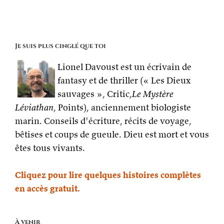
nos
apprentissages
les
plus
importants
Je suis plus cinglé que toi
Lionel Davoust est un écrivain de
fantasy et de thriller (« Les Dieux
sauvages », Critic,
Le Mystère
Léviathan
, Points), anciennement biologiste
marin. Conseils d'écriture, récits de voyage,
bêtises et coups de gueule. Dieu est mort et vous
êtes tous vivants.
Cliquez pour lire quelques histoires complètes
en accès gratuit.
À venir