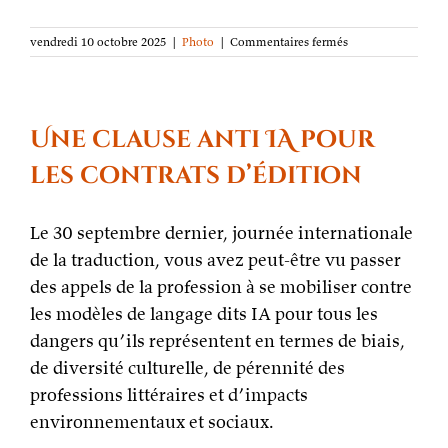
sur
vendredi 10 octobre 2025
|
Photo
|
Commentaires fermés
La
photo
de
la
semaine :
Une clause anti IA pour
Rangée
de
les contrats d’édition
Bouddhas
Le 30 septembre dernier, journée internationale
de la traduction, vous avez peut-être vu passer
des appels de la profession à se mobiliser contre
les modèles de langage dits IA pour tous les
dangers qu’ils représentent en termes de biais,
de diversité culturelle, de pérennité des
professions littéraires et d’impacts
environnementaux et sociaux.