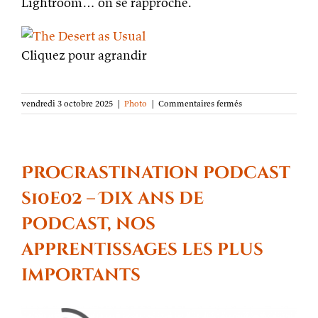
Lightroom… on se rapproche.
Cliquez pour agrandir
sur
vendredi 3 octobre 2025
|
Photo
|
Commentaires fermés
La
photo
de
la
semaine :
Procrastination podcast
Le
désert
s10e02 – Dix ans de
tout
ce
podcast, nos
qu’il
y
apprentissages les plus
a
de
importants
normal