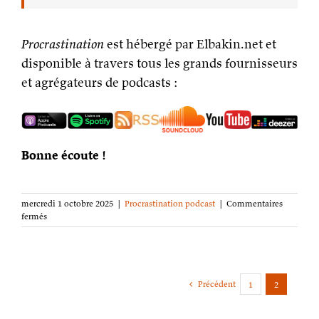
Procrastination
est hébergé par Elbakin.net et
disponible à travers tous les grands fournisseurs
et agrégateurs de podcasts :
Bonne écoute !
mercredi 1 octobre 2025
|
Procrastination podcast
|
Commentaires
sur
fermés
Procrastination
podcast
s10e02
–
Dix
Précédent
1
2
ans
de
podcast,