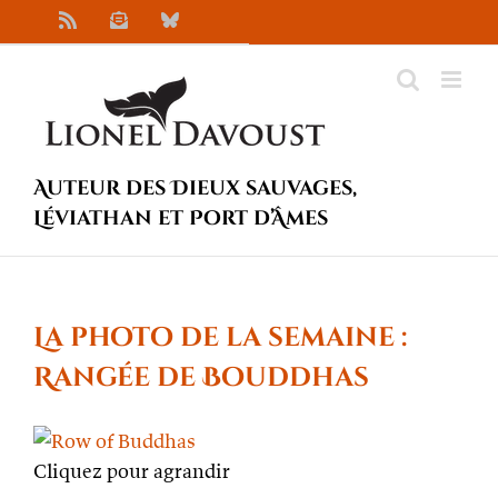
Passer
Rss
Newsletter
Bluesky
au
contenu
Auteur des Dieux sauvages,
Léviathan et Port d’Âmes
La photo de la semaine :
Rangée de Bouddhas
Cliquez pour agrandir