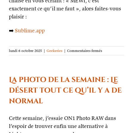
chaise en vous écriant : « MEWI, c’est
exactement ce qu’il me faut », alors faites-vous
plaisir :
➡️
Sublime.app
sur
lundi 6 octobre 2025
|
Geekeries
|
Commentaires fermés
Sublime,
une
app
de
capture
La photo de la semaine : Le
plutôt
que
désert tout ce qu’il y a de
de
notes
normal
Cette semaine, j’essaie ON1 Photo RAW dans
l’espoir de trouver enfin une alternative à