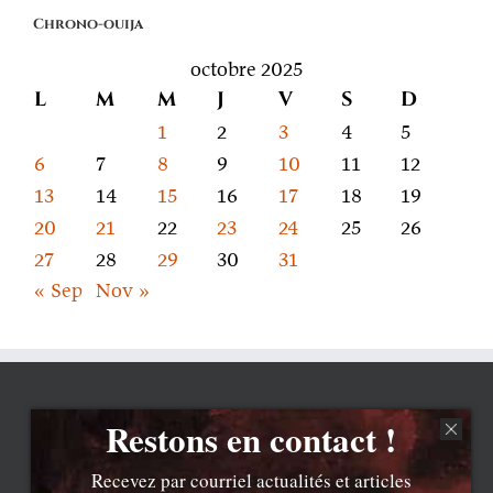
on
Chrono-ouija
parle
octobre 2025
L
M
M
J
V
S
D
1
2
3
4
5
6
7
8
9
10
11
12
13
14
15
16
17
18
19
20
21
22
23
24
25
26
27
28
29
30
31
« Sep
Nov »
Restons en contact !
Recevez par courriel actualités et articles